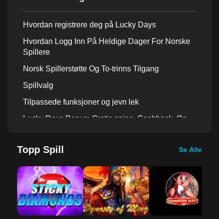
Hvordan registrere deg på Lucky Days
Hvordan Logg Inn På Heldige Dager For Norske
Spillere
Norsk Spillerstøtte Og To-trinns Tilgang
Spillvalg
Tilpassede funksjoner og jevn lek
Lucky Days Bonus: Gratis spinn, Cashback, Og
turneringer
Priser Og Turneringsspill
Topp Spill
Se Alle
Lucky Days Promo-koder: Hvordan få dem og
bruke dem
Viktige Tips For å Få Mest Ut Av Hver Casino
Kupong Kode
Lucky Days Mobile App: Spill på Android, Ios og