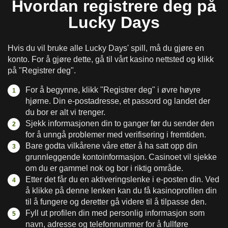
Hvordan registrere deg på
Lucky Days
Hvis du vil bruke alle Lucky Days' spill, må du gjøre en
konto. For å gjøre dette, gå til vårt kasino nettsted og klikk
på "Registrer deg".
For å begynne, klikk "Registrer deg" i øvre høyre
hjørne. Din e-postadresse, et passord og landet der
du bor er alt vi trenger.
Sjekk informasjonen din to ganger før du sender den
for å unngå problemer med verifisering i fremtiden.
Bare godta vilkårene våre etter å ha satt opp din
grunnleggende kontoinformasjon. Casinoet vil sjekke
om du er gammel nok og bor i riktig område.
Etter det får du en aktiveringslenke i e-posten din. Ved
å klikke på denne lenken kan du få kasinoprofilen din
til å fungere og deretter gå videre til å tilpasse den.
Fyll ut profilen din med personlig informasjon som
navn, adresse og telefonnummer for å fullføre