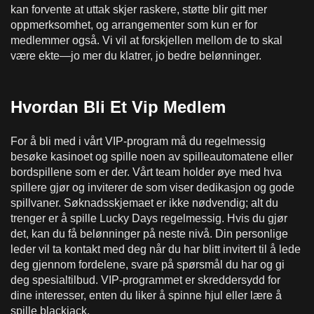
kan forvente at uttak skjer raskere, støtte blir gitt mer
oppmerksomhet, og arrangementer som kun er for
medlemmer også. Vi vil at forskjellen mellom de to skal
være ekte—jo mer du klatrer, jo bedre belønninger.
Hvordan Bli Et Vip Medlem
For å bli med i vårt VIP-program må du regelmessig
besøke kasinoet og spille noen av spilleautomatene eller
bordspillene som er der. Vårt team holder øye med hva
spillere gjør og inviterer de som viser dedikasjon og gode
spillvaner. Søknadsskjemaet er ikke nødvendig; alt du
trenger er å spille Lucky Days regelmessig. Hvis du gjør
det, kan du få belønninger på neste nivå. Din personlige
leder vil ta kontakt med deg når du har blitt invitert til å lede
deg gjennom fordelene, svare på spørsmål du har og gi
deg spesialtilbud. VIP-programmet er skreddersydd for
dine interesser, enten du liker å spinne hjul eller lære å
spille blackjack.