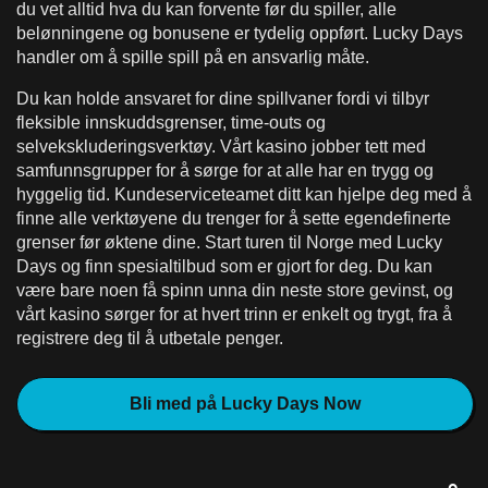
du vet alltid hva du kan forvente før du spiller, alle
belønningene og bonusene er tydelig oppført. Lucky Days
handler om å spille spill på en ansvarlig måte.
Du kan holde ansvaret for dine spillvaner fordi vi tilbyr
fleksible innskuddsgrenser, time-outs og
selvekskluderingsverktøy. Vårt kasino jobber tett med
samfunnsgrupper for å sørge for at alle har en trygg og
hyggelig tid. Kundeserviceteamet ditt kan hjelpe deg med å
finne alle verktøyene du trenger for å sette egendefinerte
grenser før øktene dine. Start turen til Norge med Lucky
Days og finn spesialtilbud som er gjort for deg. Du kan
være bare noen få spinn unna din neste store gevinst, og
vårt kasino sørger for at hvert trinn er enkelt og trygt, fra å
registrere deg til å utbetale penger.
Bli med på Lucky Days Now