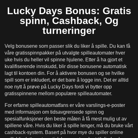
Lucky Days Bonus: Gratis
spinn, Cashback, Og
turneringer
Velg bonusene som passer slik du liker å spille. Du kan få
våre gratisspinnpakker på utvalgte spilleautomater hver
uke hvis du heller vil spinne hjulene. Etter å ha gjort et
kvalifiserende innskudd, blir disse bonusene automatisk
lagt til kontoen din. For å aktivere bonusen og se hvilke
spill som er inkludert, er det bare å logge inn. Det er alltid
noe nytt å prøve på Lucky Days fordi vi bytter opp
gratisspinnene mellom populære spilleautomater.
For erfarne spilleautomatfans er våre varslings-e-poster
med informasjon om tidsavgrensede spinn og
spesialfunksjoner den beste måten å få mest mulig ut av
spillene våre. Hvis du liker å spille lenger, må du bruke vårt
cashback-system. Basert på hvor mye du spiller online