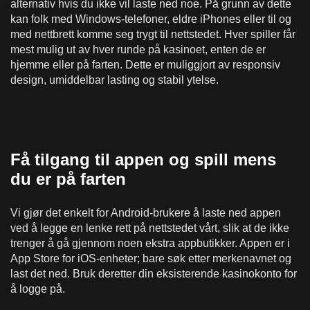
alternativ hvis du ikke vil laste ned noe. På grunn av dette
kan folk med Windows-telefoner, eldre iPhones eller til og
med nettbrett komme seg trygt til nettstedet. Hver spiller får
mest mulig ut av hver runde på kasinoet, enten de er
hjemme eller på farten. Dette er muliggjort av responsiv
design, umiddelbar lasting og stabil ytelse.
Få tilgang til appen og spill mens
du er på farten
Vi gjør det enkelt for Android-brukere å laste ned appen
ved å legge en lenke rett på nettstedet vårt, slik at de ikke
trenger å gå gjennom noen ekstra appbutikker. Appen er i
App Store for iOS-enheter; bare søk etter merkenavnet og
last det ned. Bruk deretter din eksisterende kasinokonto for
å logge på.