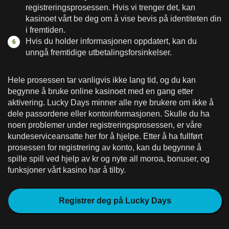
registreringsprosessen. Hvis vi trenger det, kan
kasinoet vårt be deg om å vise bevis på identiteten din
i fremtiden.
Hvis du holder informasjonen oppdatert, kan du
unngå fremtidige utbetalingsforsinkelser.
Hele prosessen tar vanligvis ikke lang tid, og du kan
begynne å bruke online kasinoet med en gang etter
aktivering. Lucky Days minner alle nye brukere om ikke å
dele passordene eller kontoinformasjonen. Skulle du ha
noen problemer under registreringsprosessen, er våre
kundeserviceansatte her for å hjelpe. Etter å ha fullført
prosessen for registrering av konto, kan du begynne å
spille spill ved hjelp av kr og nyte all moroa, bonuser, og
funksjoner vårt kasino har å tilby.
Registrer deg på Lucky Days