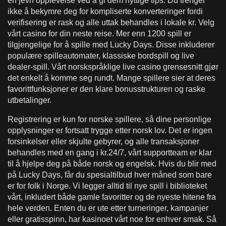
en jevn opplevelse ved å gi dem nyttige tips. Du trenger
ikke å bekymre deg for kompliserte konverteringer fordi
verifisering er rask og alle uttak behandles i lokale kr. Velg
vårt casino for din neste reise. Mer enn 1200 spill er
tilgjengelige for å spille med Lucky Days. Disse inkluderer
populære spilleautomater, klassiske bordspill og live
dealer-spill. Vårt norskspråklige live casino grensesnitt gjør
det enkelt å komme seg rundt. Mange spillere sier at deres
favorittfunksjoner er den klare bonusstrukturen og raske
utbetalinger.
Registrering er kun for norske spillere, så dine personlige
opplysninger er fortsatt trygge etter norsk lov. Det er ingen
forsinkelser eller skjulte gebyrer, og alle transaksjoner
behandles med en gang i kr.24/7, vårt supportteam er klar
til å hjelpe deg på både norsk og engelsk. Hvis du blir med
på Lucky Days, får du spesialtilbud hver måned som bare
er for folk i Norge. Vi legger alltid til nye spill i biblioteket
vårt, inkludert både gamle favoritter og de nyeste hitene fra
hele verden. Enten du er ute etter turneringer, kampanjer
eller gratisspinn, har kasinoet vårt noe for enhver smak. Så