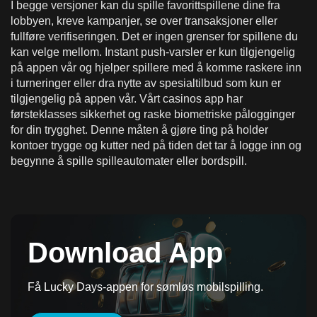
I begge versjoner kan du spille favorittspillene dine fra
lobbyen, kreve kampanjer, se over transaksjoner eller
fullføre verifiseringen. Det er ingen grenser for spillene du
kan velge mellom. Instant push-varsler er kun tilgjengelig
på appen vår og hjelper spillere med å komme raskere inn
i turneringer eller dra nytte av spesialtilbud som kun er
tilgjengelig på appen vår. Vårt casinos app har
førsteklasses sikkerhet og raske biometriske pålogginger
for din trygghet. Denne måten å gjøre ting på holder
kontoer trygge og kutter ned på tiden det tar å logge inn og
begynne å spille spilleautomater eller bordspill.
Download App
Få Lucky Days-appen for sømløs mobilspilling.