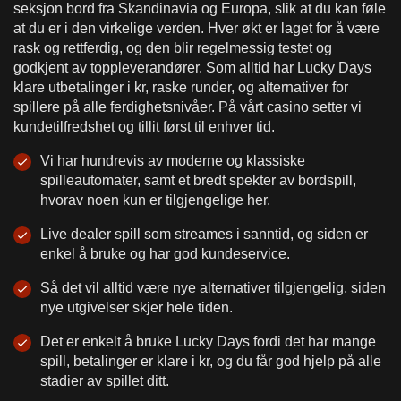
seksjon bord fra Skandinavia og Europa, slik at du kan føle
at du er i den virkelige verden. Hver økt er laget for å være
rask og rettferdig, og den blir regelmessig testet og
godkjent av toppleverandører. Som alltid har Lucky Days
klare utbetalinger i kr, raske runder, og alternativer for
spillere på alle ferdighetsnivåer. På vårt casino setter vi
kundetilfredshet og tillit først til enhver tid.
Vi har hundrevis av moderne og klassiske
spilleautomater, samt et bredt spekter av bordspill,
hvorav noen kun er tilgjengelige her.
Live dealer spill som streames i sanntid, og siden er
enkel å bruke og har god kundeservice.
Så det vil alltid være nye alternativer tilgjengelig, siden
nye utgivelser skjer hele tiden.
Det er enkelt å bruke Lucky Days fordi det har mange
spill, betalinger er klare i kr, og du får god hjelp på alle
stadier av spillet ditt.