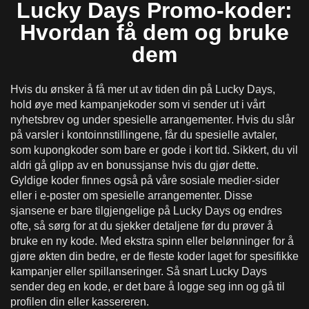
Lucky Days Promo-koder:
Hvordan få dem og bruke
dem
Hvis du ønsker å få mer ut av tiden din på Lucky Days,
hold øye med kampanjekoder som vi sender ut i vårt
nyhetsbrev og under spesielle arrangementer. Hvis du slår
på varsler i kontoinnstillingene, får du spesielle avtaler,
som kupongkoder som bare er gode i kort tid. Sikkert, du vil
aldri gå glipp av en bonussjanse hvis du gjør dette.
Gyldige koder finnes også på våre sosiale medier-sider
eller i e-poster om spesielle arrangementer. Disse
sjansene er bare tilgjengelige på Lucky Days og endres
ofte, så sørg for at du sjekker detaljene før du prøver å
bruke en ny kode. Med ekstra spinn eller belønninger for å
gjøre økten din bedre, er de fleste koder laget for spesifikke
kampanjer eller spillanseringer. Så snart Lucky Days
sender deg en kode, er det bare å logge seg inn og gå til
profilen din eller kassereren.