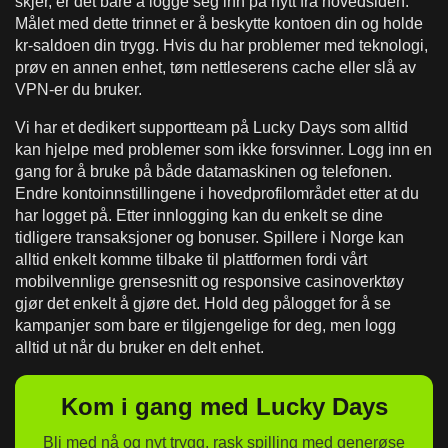
skjer, er det bare å logge seg inn på nytt fra hovedsiden.
Målet med dette trinnet er å beskytte kontoen din og holde
kr-saldoen din trygg. Hvis du har problemer med teknologi,
prøv en annen enhet, tøm nettleserens cache eller slå av
VPN-er du bruker.
Vi har et dedikert supportteam på Lucky Days som alltid
kan hjelpe med problemer som ikke forsvinner. Logg inn en
gang for å bruke på både datamaskinen og telefonen.
Endre kontoinnstillingene i hovedprofilområdet etter at du
har logget på. Etter innlogging kan du enkelt se dine
tidligere transaksjoner og bonuser. Spillere i Norge kan
alltid enkelt komme tilbake til plattformen fordi vårt
mobilvennlige grensesnitt og responsive casinoverktøy
gjør det enkelt å gjøre det. Hold deg pålogget for å se
kampanjer som bare er tilgjengelige for deg, men logg
alltid ut når du bruker en delt enhet.
Kom i gang med Lucky Days
Bli med nå og nyt trygg, rask spilling med generøse