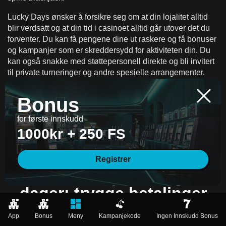
Lucky Days ønsker å forsikre seg om at din lojalitet alltid
blir verdsatt og at din tid i casinoet alltid går utover det du
forventer. Du kan få pengene dine ut raskere og få bonuser
og kampanjer som er skreddersydd for aktiviteten din. Du
kan også snakke med støttepersonell direkte og bli invitert
til private turneringer og andre spesielle arrangementer.
Lucky Days tilbyr et nytt nivå av casino medlemskap.
Begynn å spille i dag, og la handlingene dine tale for seg
Bonus
selv når du beveger deg opp i gradene og blir en VIP, noe
som gir deg spesielle rettigheter. Dette er det rette kasinoet
for første innskudd
for aktive spillere som ønsker personlige belønninger og
1000kr + 250 FS
best mulig kundeservice.
Registrer
Sikkerhet på heldige
dager: trygge betalinger
og spillerbeskyttelse
App
Bonus
Meny
Kampanjekode
Ingen Innskudd Bonus