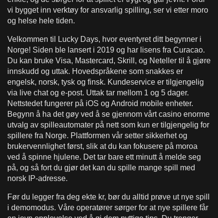
vi bygget inn verktøy for ansvarlig spilling, ser vi etter moro
og helse hele tiden.
Velkommen til Lucky Days, hvor eventyret ditt begynner i
Norge! Siden ble lansert i 2019 og har lisens fra Curacao.
Du kan bruke Visa, Mastercard, Skrill, og Neteller til å gjøre
innskudd og uttak. Hovedspråkene som snakkes er
engelsk, norsk, tysk og finsk. Kundeservice er tilgjengelig
via live chat og e-post. Uttak tar mellom 1 og 5 dager.
Nettstedet fungerer på iOS og Android mobile enheter.
Begynn å ha det gøy ved å se gjennom vårt casino enorme
utvalg av spilleautomater på nett som kun er tilgjengelig for
spillere fra Norge. Plattformen vår setter sikkerhet og
brukervennlighet først, slik at du kan fokusere på moroa
ved å spinne hjulene. Det tar bare ett minutt å melde seg
på, og så fort du gjør det kan du spille mange spill med
norsk IP-adresse.
Før du legger fra deg ekte kr, bør du alltid prøve ut nye spill
i demomodus. Våre operatører sørger for at nye spillere får