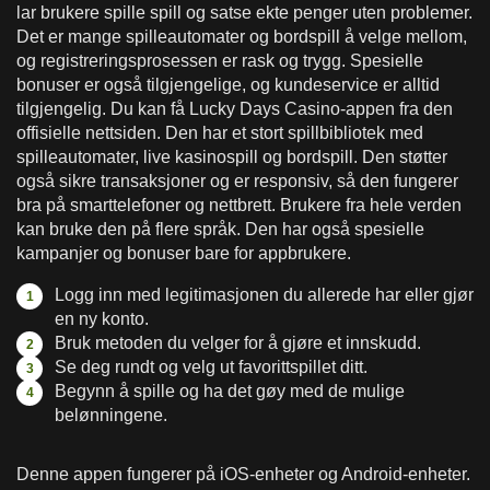
lar brukere spille spill og satse ekte penger uten problemer.
Det er mange spilleautomater og bordspill å velge mellom,
og registreringsprosessen er rask og trygg. Spesielle
bonuser er også tilgjengelige, og kundeservice er alltid
tilgjengelig. Du kan få Lucky Days Casino-appen fra den
offisielle nettsiden. Den har et stort spillbibliotek med
spilleautomater, live kasinospill og bordspill. Den støtter
også sikre transaksjoner og er responsiv, så den fungerer
bra på smarttelefoner og nettbrett. Brukere fra hele verden
kan bruke den på flere språk. Den har også spesielle
kampanjer og bonuser bare for appbrukere.
Logg inn med legitimasjonen du allerede har eller gjør
en ny konto.
Bruk metoden du velger for å gjøre et innskudd.
Se deg rundt og velg ut favorittspillet ditt.
Begynn å spille og ha det gøy med de mulige
belønningene.
Denne appen fungerer på iOS-enheter og Android-enheter.