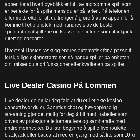
appen for at hvert øyeblikk er fullt av morsomme spill som
er perfekte for å spille mens du er på farten. På telefonen
eller nettbrettet er alt du trenger å gjøre å åpne appen for å
komme til et bibliotek med hundrevis av de beste
spilleautomatspillene og klassiske spillene som blackjack,
rulett og baccarat.
Hvert spill lastes raskt og endres automatisk for å passe til
forskjellige skjermstørrelser, så når du spiller på enheten
din, mister du aldri funksjoner eller kvaliteten på spillet.
Live Dealer Casino På Lommen
Live dealer-delen lar deg føle at du er i et ekte kasino
uansett hvor du er. Sanntids chat og høyoppløselig
streaming gjør det mulig for deg å bli med i tabeller som
drives av profesjonelle forhandlere og samhandle med
andre mennesker. Du kan begynne å spille live roulette,
blackjack eller baccarat med en gang med så lite som 10 kr