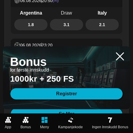
06.08.2026
20:50
Argentina
Draw
Italy
1.8
3.1
2.1
06.08.2026
23:20
Bonus
Southampton
Draw
Brighton &
Hove Albion
for første innskudd
2.4
4.6
2.6
1000kr + 250 FS
Registrer
1
2
3
4
Neste
Se Mer
App
Bonus
Meny
Kampanjekode
Ingen Innskudd Bonus