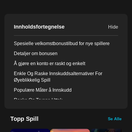
Innholdsfortegnelse
Hide
Spesielle velkomstbonustilbud for nye spillere
Detaljer om bonusen
Å gjøre en konto er raskt og enkelt
Enkle Og Raske Innskuddsalternativer For
Øyeblikkelig Spill
Populære Måter å Innskudd
Raske Og Trygge Uttak
Hvilke metoder og tider aksepteres for uttak?
Topp Spill
Se Alle
Kontogrenser som kan endres og verktøy for
ansvarlig spilling