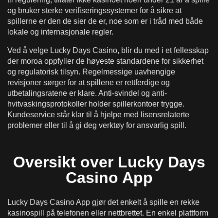
til regulering, tillater ikke kasinoet noen under 21 år å spille
og bruker sterke verifiseringssystemer for å sikre at
spillerne er den de sier de er, noe som er i tråd med både
lokale og internasjonale regler.
Ved å velge Lucky Days Casino, blir du med i et fellesskap
der moroa oppfyller de høyeste standardene for sikkerhet
og regulatorisk tilsyn. Regelmessige uavhengige
revisjoner sørger for at spillene er rettferdige og
utbetalingsratene er klare. Anti-svindel og anti-
hvitvaskingsprotokoller holder spillerkontoer trygge.
Kundeservice står klar til å hjelpe med lisensrelaterte
problemer eller til å gi deg verktøy for ansvarlig spill.
Oversikt over Lucky Days
Casino App
Lucky Days Casino App gjør det enkelt å spille en rekke
kasinospill på telefonen eller nettbrettet. En enkel plattform