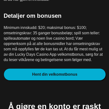
Detaljer om bonusen
Minimum innskudd: $20; maksimal bonus: $100;
omsetningskrav: 35 ganger bonusbeløp; spill som teller:
spilleautomater og noen live casino bord; Vær
oppmerksom på at alle bonusmidler har omsetningskrav
som må oppfylles før de kan tas ut. At du får mest mulig ut
av din Lucky Days Casino App velkomstbonus, sørg for at
du leser vilkårene og betingelsene som følger med.
Hent din velkomstbonus
Å gjøre en konto er raskt