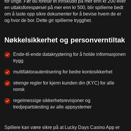
for unge. Før du foretar et innskudd på mer enn kr 200 eller
en uttaksforespørsel på mer enn kr 500, blir spillerne bedt
om å laste opp sikre dokumenter for å bevise hvem de er
og hvor de bor. Dette gir spillerne trygghet.
Nøkkelsikkerhet og personverntiltak
Ende-til-ende datakryptering for å holde informasjonen
trygg
multifaktorautentisering for bedre kontosikkerhet
strenge regler for kjenn kunden din (KYC) for alle
norsk
regelmessige sikkerhetsrevisjoner og
tredjepartstesting av alle appsystemer
Spillere kan være sikre på at Lucky Days Casino App er