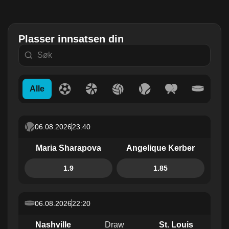
Plasser innsatsen din
Alle
06.08.2026
23:40
Maria Sharapova
Angelique Kerber
1.9
1.85
06.08.2026
22:20
Nashville
Draw
St. Louis