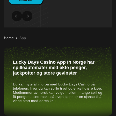
Home
App
Lucky Days Casino App In Norge har
spilleautomater med ekte penger,
jackpotter og store gevinster
Du kan nyte all moroa med Lucky Days Casino på
telefonen, hvor du kan spille trygt og enkelt gjøre kjøp.
Medlemmer av norsk kan velge mellom mange spill og
få pengene sine raskt, så hvert spinn er en sjanse til å
vinne stort med deres kr.