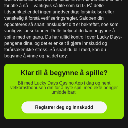
Det laveste beløpet du kan sette inn er ment å være enkelt
for alle å nå— vanligvis så lite som kr10. På dette
tidspunktet er det ingen unødvendige forsinkelser eller
vanskelig å forstå verifiseringsregler. Saldoen din
oppdateres så snart innskuddet ditt er bekreftet, noe som
vanligvis tar sekunder. Dette betyr at du kan begynne å
spille med en gang. Du har alltid kontroll over Lucky Days-
pengene dine, og det er enkelt å gjøre innskudd og
forårsaker ikke stress. Så snart du blir med, kan du
begynne å vinne og ha det gøy.
Klar til å begynne å spille?
Bli med Lucky Days Casino App i dag og hent
velkomstbonusen din for å nyte spill med ekte penger
umiddelbart.
Registrer deg og innskudd