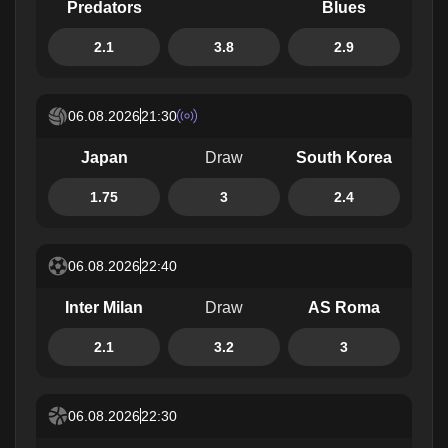
Predators
Blues
2.1
3.8
2.9
06.08.2026
21:30
Japan
Draw
South Korea
1.75
3
2.4
06.08.2026
22:40
Inter Milan
Draw
AS Roma
2.1
3.2
3
06.08.2026
22:30