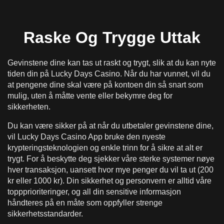
Raske Og Trygge Uttak
Gevinstene dine kan tas ut raskt og trygt, slik at du kan nyte
tiden din på Lucky Days Casino. Når du har vunnet, vil du
at pengene dine skal være på kontoen din så snart som
mulig, uten å måtte vente eller bekymre deg for
sikkerheten.
Du kan være sikker på at når du utbetaler gevinstene dine,
vil Lucky Days Casino App bruke den nyeste
krypteringsteknologien og enkle trinn for å sikre at alt er
trygt. For å beskytte deg sjekker våre sterke systemer nøye
hver transaksjon, uansett hvor mye penger du vil ta ut (200
kr eller 1000 kr). Din sikkerhet og personvern er alltid våre
toppprioriteringer, og all din sensitive informasjon
håndteres på en måte som oppfyller strenge
sikkerhetsstandarder.