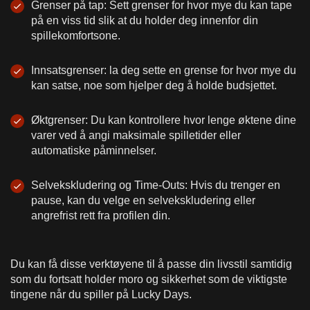
Grenser på tap: Sett grenser for hvor mye du kan tape
på en viss tid slik at du holder deg innenfor din
spillekomfortsone.
Innsatsgrenser: la deg sette en grense for hvor mye du
kan satse, noe som hjelper deg å holde budsjettet.
Øktgrenser: Du kan kontrollere hvor lenge øktene dine
varer ved å angi maksimale spilletider eller
automatiske påminnelser.
Selvekskludering og Time-Outs: Hvis du trenger en
pause, kan du velge en selvekskludering eller
angrefrist rett fra profilen din.
Du kan få disse verktøyene til å passe din livsstil samtidig
som du fortsatt holder moro og sikkerhet som de viktigste
tingene når du spiller på Lucky Days.