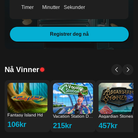
Timer
Minutter
Sekunder
Registrer deg nå
Nå Vinner
Fantasy Island Hd
Vacation Station Deluxe
Asgardian Stones
106kr
215kr
457kr