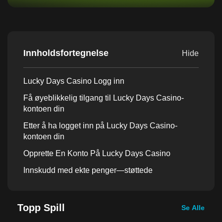
Innholdsfortegnelse
Hide
Lucky Days Casino Logg inn
Få øyeblikkelig tilgang til Lucky Days Casino-
kontoen din
Etter å ha logget inn på Lucky Days Casino-
kontoen din
Opprette En Konto På Lucky Days Casino
Innskudd med ekte penger—støttede
betalingsmetoder
Uttaksprosess
Topp Spill
Se Alle
Hvordan logge på Lucky Days Casino