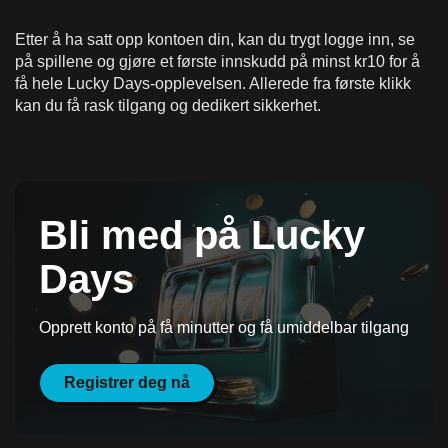
Etter å ha satt opp kontoen din, kan du trygt logge inn, se
på spillene og gjøre et første innskudd på minst kr10 for å
få hele Lucky Days-opplevelsen. Allerede fra første klikk
kan du få rask tilgang og dedikert sikkerhet.
Bli med på Lucky
Days
Opprett konto på få minutter og få umiddelbar tilgang
Registrer deg nå