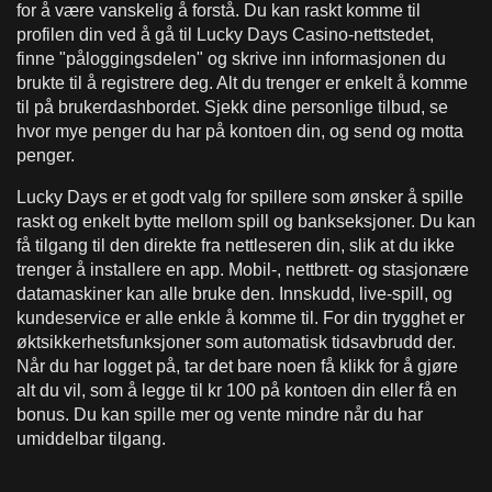
for å være vanskelig å forstå. Du kan raskt komme til
profilen din ved å gå til Lucky Days Casino-nettstedet,
finne "påloggingsdelen" og skrive inn informasjonen du
brukte til å registrere deg. Alt du trenger er enkelt å komme
til på brukerdashbordet. Sjekk dine personlige tilbud, se
hvor mye penger du har på kontoen din, og send og motta
penger.
Lucky Days er et godt valg for spillere som ønsker å spille
raskt og enkelt bytte mellom spill og bankseksjoner. Du kan
få tilgang til den direkte fra nettleseren din, slik at du ikke
trenger å installere en app. Mobil-, nettbrett- og stasjonære
datamaskiner kan alle bruke den. Innskudd, live-spill, og
kundeservice er alle enkle å komme til. For din trygghet er
øktsikkerhetsfunksjoner som automatisk tidsavbrudd der.
Når du har logget på, tar det bare noen få klikk for å gjøre
alt du vil, som å legge til kr 100 på kontoen din eller få en
bonus. Du kan spille mer og vente mindre når du har
umiddelbar tilgang.