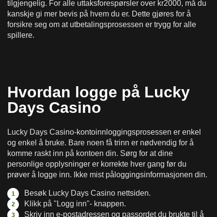
tilgjengelig. For alle uttaksforespørsler over kr2000, må du
kanskje gi mer bevis på hvem du er. Dette gjøres for å
forsikre seg om at utbetalingsprosessen er trygg for alle
spillere.
Hvordan logge på Lucky
Days Casino
Lucky Days Casino-kontoinnloggingsprosessen er enkel
og enkel å bruke. Bare noen få trinn er nødvendig for å
komme raskt inn på kontoen din. Sørg for at dine
personlige opplysninger er korrekte hver gang før du
prøver å logge inn. Ikke mist påloggingsinformasjonen din.
Besøk Lucky Days Casino nettsiden.
Klikk på "Logg inn"- knappen.
Skriv inn e-postadressen og passordet du brukte til å