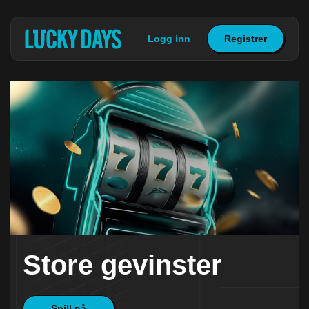
Logg inn
Registrer
Store gevinster
Spill nå