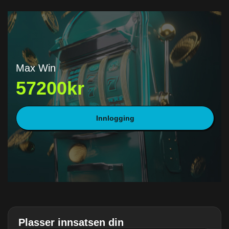
Max Win
57200kr
Innlogging
Plasser innsatsen din