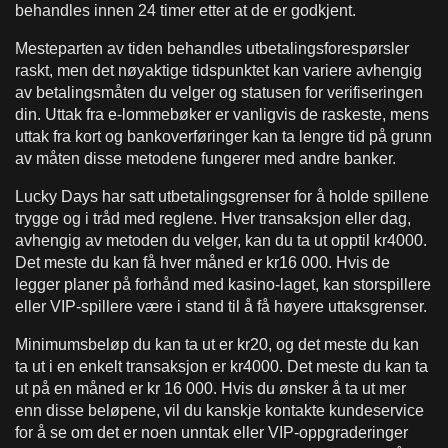
behandles innen 24 timer etter at de er godkjent.
Mesteparten av tiden behandles utbetalingsforespørsler
raskt, men det nøyaktige tidspunktet kan variere avhengig
av betalingsmåten du velger og statusen for verifiseringen
din. Uttak fra e-lommebøker er vanligvis de raskeste, mens
uttak fra kort og bankoverføringer kan ta lengre tid på grunn
av måten disse metodene fungerer med andre banker.
Lucky Days har satt utbetalingsgrenser for å holde spillene
trygge og i tråd med reglene. Hver transaksjon eller dag,
avhengig av metoden du velger, kan du ta ut opptil kr4000.
Det meste du kan få hver måned er kr16 000. Hvis de
legger planer på forhånd med kasino-laget, kan storspillere
eller VIP-spillere være i stand til å få høyere uttaksgrenser.
Minimumsbeløp du kan ta ut er kr20, og det meste du kan
ta ut i en enkelt transaksjon er kr4000. Det meste du kan ta
ut på en måned er kr 16 000. Hvis du ønsker å ta ut mer
enn disse beløpene, vil du kanskje kontakte kundeservice
for å se om det er noen unntak eller VIP-oppgraderinger