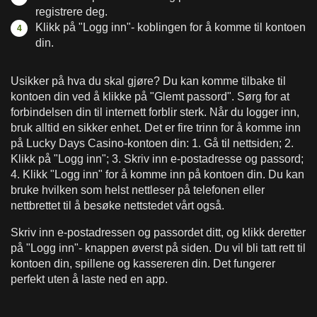
registrere deg.
Klikk på "Logg inn"- koblingen for å komme til kontoen
din.
Usikker på hva du skal gjøre? Du kan komme tilbake til
kontoen din ved å klikke på "Glemt passord". Sørg for at
forbindelsen din til internett forblir sterk. Når du logger inn,
bruk alltid en sikker enhet. Det er fire trinn for å komme inn
på Lucky Days Casino-kontoen din: 1. Gå til nettsiden; 2.
Klikk på "Logg inn"; 3. Skriv inn e-postadresse og passord;
4. Klikk "Logg inn" for å komme inn på kontoen din. Du kan
bruke hvilken som helst nettleser på telefonen eller
nettbrettet til å besøke nettstedet vårt også.
Skriv inn e-postadressen og passordet ditt, og klikk deretter
på "Logg inn"- knappen øverst på siden. Du vil bli tatt rett til
kontoen din, spillene og kassereren din. Det fungerer
perfekt uten å laste ned en app.