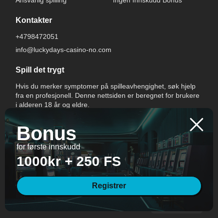
Ansvarlig spilling
Ingen Innskudd Bonus
Kontakter
+4798472051
info@luckydays-casino-no.com
Spill det trygt
Hvis du merker symptomer på spilleavhengighet, søk hjelp
fra en profesjonell. Denne nettsiden er beregnet for brukere
i alderen 18 år og eldre.
Bonus
for første innskudd
1000kr + 250 FS
Registrer
All Rights Reserved.