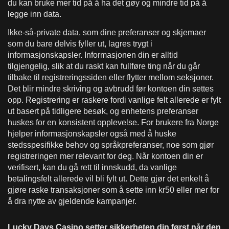
du kan bruke mer tid på å ha det gøy og mindre tid på å
legge inn data.
Ikke-så-private data, som dine preferanser og skjemaer
som du bare delvis fyller ut, lagres trygt i
informasjonskapsler. Informasjonen din er alltid
tilgjengelig, slik at du raskt kan fullføre ting når du går
tilbake til registreringssiden eller flytter mellom seksjoner.
Det blir mindre skriving og avbrudd før kontoen din settes
opp. Registrering er raskere fordi vanlige felt allerede er fylt
ut basert på tidligere besøk, og enhetens preferanser
huskes for en konsistent opplevelse. For brukere fra Norge
hjelper informasjonskapsler også med å huske
stedsspesifikke behov og språkpreferanser, noe som gjør
registreringen mer relevant for deg. Når kontoen din er
verifisert, kan du gå rett til innskudd, da vanlige
betalingsfelt allerede vil bli fylt ut. Dette gjør det enkelt å
gjøre raske transaksjoner som å sette inn kr50 eller mer for
å dra nytte av gjeldende kampanjer.
Lucky Days Casino setter sikkerheten din først når den