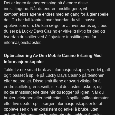
Det er ingen tidsbegrensning på å endre disse
innstillingene. Når du endrer innstillingene, vil
kampanjeforslagene endres med en gang for å gjenspeile
det. Du har full kontroll over hvordan du vil tilpasse
opplevelsen din. Du kan sørge for at hver bonus og tilbud
du ser på Lucky Days Casino er virkelig riktig for deg og
hvordan du spiller ved å finjustere innstillingene for
informasjonskapsler.
Optimalisering Av Den Mobile Casino Erfaring Med
Informasjonskapsler
Takket være smart bruk av informasjonskapsler, er det glatt
og tilpasset å spille på Lucky Days Casino på telefonen
eller nettbrettet. Disse små filene er svært viktige for å
endre spillets grensesnitt, slik at det lastes raskere, og
holde innstillingene dine når du logger på igjen. Når du
bruker telefonen eller nettbrettet til å spille spilleautomater
eller live dealer-spill, sørger informasjonskapsler for at
opplevelsen din er konsistent og enkel å bruke, uten
avbrudd. Informasjonskapsler gjør det enklere å bruke