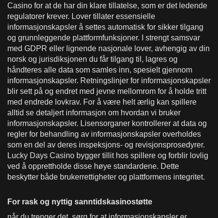
Casino for at de har din klare tillatelse, som er det ledende
regulatorer krever. Lover tillater essensielle
informasjonskapsler å settes automatisk for sikker tilgang
og grunnleggende plattformfunksjoner. I strengt samsvar
med GDPR eller lignende nasjonale lover, avhengig av din
norsk og jurisdiksjonen du får tilgang til, lagres og
håndteres alle data som samles inn, spesielt gjennom
informasjonskapsler. Retningslinjer for informasjonskapsler
blir sett på og endret med jevne mellomrom for å holde tritt
med endrede lovkrav. For å være helt ærlig kan spillere
alltid se detaljert informasjon om hvordan vi bruker
informasjonskapsler. Lisensorganer kontrollerer at data og
regler for behandling av informasjonskapsler overholdes
som en del av deres inspeksjons- og revisjonsprosedyrer.
Lucky Days Casino bygger tillit hos spillere og forblir lovlig
ved å opprettholde disse høye standardene. Dette
beskytter både brukerrettigheter og plattformens integritet.
For rask og nyttig sanntidskasinostøtte
når du trenger det, sørg for at informasjonskapsler er