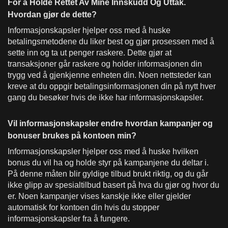
For å Holde Rettet Av Mine Innskudd Og Uttak.
Hvordan gjør de dette?
Informasjonskapsler hjelper oss med å huske
betalingsmetodene du liker best og gjør prosessen med å
sette inn og ta ut penger raskere. Dette gjør at
transaksjoner går raskere og holder informasjonen din
trygg ved å gjenkjenne enheten din. Noen nettsteder kan
kreve at du oppgir betalingsinformasjonen din på nytt hver
gang du besøker hvis de ikke har informasjonskapsler.
Vil informasjonskapsler endre hvordan kampanjer og
bonuser brukes på kontoen min?
Informasjonskapsler hjelper oss med å huske hvilken
bonus du vil ha og holde styr på kampanjene du deltar i.
På denne måten blir gyldige tilbud brukt riktig, og du går
ikke glipp av spesialtilbud basert på hva du gjør og hvor du
er. Noen kampanjer vises kanskje ikke eller gjelder
automatisk for kontoen din hvis du stopper
informasjonskapsler fra å fungere.