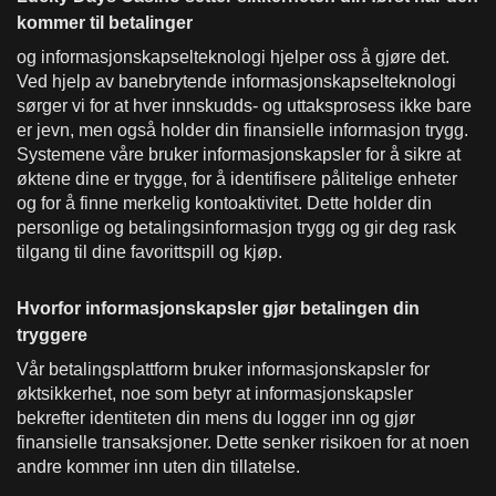
kommer til betalinger
og informasjonskapselteknologi hjelper oss å gjøre det.
Ved hjelp av banebrytende informasjonskapselteknologi
sørger vi for at hver innskudds- og uttaksprosess ikke bare
er jevn, men også holder din finansielle informasjon trygg.
Systemene våre bruker informasjonskapsler for å sikre at
øktene dine er trygge, for å identifisere pålitelige enheter
og for å finne merkelig kontoaktivitet. Dette holder din
personlige og betalingsinformasjon trygg og gir deg rask
tilgang til dine favorittspill og kjøp.
Hvorfor informasjonskapsler gjør betalingen din
tryggere
Vår betalingsplattform bruker informasjonskapsler for
øktsikkerhet, noe som betyr at informasjonskapsler
bekrefter identiteten din mens du logger inn og gjør
finansielle transaksjoner. Dette senker risikoen for at noen
andre kommer inn uten din tillatelse.