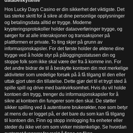
databeskyttelse
Hos Lucky Days Casino er din sikkerhet det viktigste. Det
tas sterke skritt for å sikre at dine personlige opplysninger
og betalingsdata alltid er trygge. Moderne
krypteringsprotokoller holder dataoverføringer trygge, og
sørger for at alle interaksjoner og transaksjoner på
plattformen er private. To ting skjer på grunn av
informasjonskapsler. For det første holder de øktene dine
trygge ved å holde styr på påloggingsstatusen din og
stoppe folk som ikke skal være der fra å komme inn. For
det andre bidrar de til å beskytte kontoen din mot merkelige
aktiviteter som uredelige forsøk på å få tilgang til den eller
uttak gjort uten din tillatelse. Dette gjør det til et trygt sted å
spille spill og drive med bankvirksomhet. Hvis du vil holde
kontoen din trygg, trenger du informasjonskapsler for å
sikre at kontoen din fungerer som den skal. De støtter
sikker spilling ved å autentisere brukerøkter, noe som betyr
at mens du er logget på, er det bare du som kan få tilgang
til kontoen din. Finn og stopp innlogging fra enheter eller
steder du ikke vet om som virker mistenkelige. Se hvordan