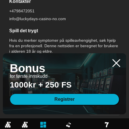
Kontakter
+4798472051
info@luckydays-casino-no.com
Spill det trygt
Hvis du merker symptomer på spilleavhengighet, søk hjelp
fra en profesjonell. Denne nettsiden er beregnet for brukere
i alderen 18 år og eldre.
Bonus
for første innskudd
1000kr + 250 FS
Registrer
All Rights Reserved.